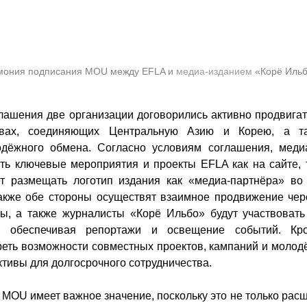
ония подписания MOU между EFLA и 
медиа-изданием
«Корё Иль
глашения две организации договорились активно продвига
ивах, соединяющих Центральную Азию и Корею, а та
дёжного обмена. Согласно условиям соглашения, меди
ть ключевые мероприятия и проекты EFLA как на сайте, т
т размещать логотип издания как «медиа-партнёра» во 
акже обе стороны осуществят взаимное продвижение чер
сы, а также журналисты «Корё Ильбо» будут участвовать
, обеспечивая репортажи и освещение событий. Кро
реть возможности совместных проектов, кампаний и молод
ктивы для долгосрочного сотрудничества.
 MOU имеет важное значение, поскольку это не только рас