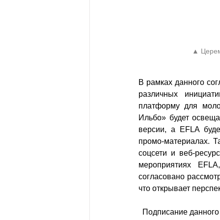
▲ Церем
В рамках данного со
различных инициат
платформу для моло
Ильбо» будет освеща
версии, а EFLA буде
промо-материалах. Т
соцсети и веб-ресур
мероприятиях EFLA
согласовано рассмот
что открывает перспе
  Подписание данного