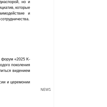
иаспорой, но и 
циатив, которые 
имодействие и 
 сотрудничества.
 форум «2025 K-
одого поколения 
литься видением 
сии и церемонии 
NEWS