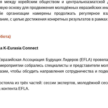
я между корейским обществом и центральноазиатской д
ивую основу для продвижения молодёжных евразийских ини
бе организации намерены продолжать регулярное вза
ние, с целью достижения конкретных результатов в рамках
ббота)
а K-Eurasia Connect
 Евразийская Ассоциация Будущих Лидеров (EFLA) провела
 мероприятии собрались специалисты и представители мол
азии, чтобы обсудить направления сотрудничества и поде
тояла из трёх частей: сессии экспертов, молодёжной сес
 контента EFLA.