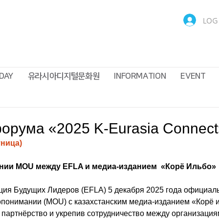
LOG 
DAY
유라시아디지털문화원
INFORMATION
EVENT
орума «2025 K-Eurasia Connect
тница) 
ании MOU между EFLA и медиа-изданием
 «Корё Ильбо»
ция Будущих Лидеров (EFLA) 5 декабря 2025 года официал
понимании (MOU) с казахстанским медиа-изданием «Корё и
ое партнёрство и укрепив сотрудничество между организация