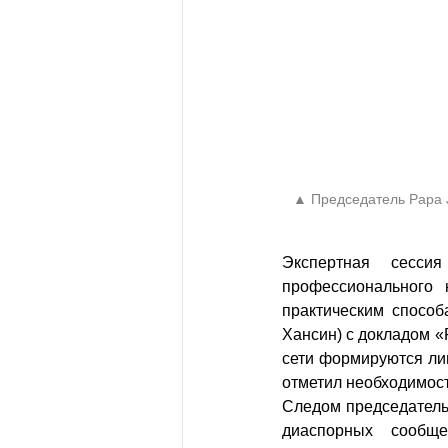
▲ Председатель Papa J
Экспертная сесси
профессионального 
практическим способ
Хансин) с докладом «
сети формируются лиш
отметил необходимост
Следом председатель 
диаспорных сообще