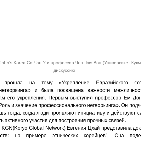
ohn’s Korea Со Чан У и профессор Чон Чжэ Вон (Университет Кукм
дискуссию
я прошла на тему «Укрепление Евразийского сотр
нетворкинга» и была посвящена важности межличност
ам его укрепления. Первым выступил профессор Ём Донх
Роль и значение профессионального нетворкинга». Он подчер
ь тогда, когда люди проявляют инициативу и действуют са
ь активного участия для построения прочных связей. 
KGN(Koryo Global Network) Евгения Цхай представила док
ств: на примере этнических корейцев”. Она поде