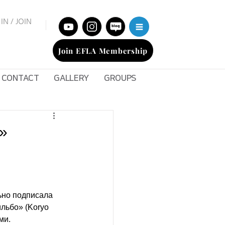
IN / JOIN
Join EFLA Membership
CONTACT
GALLERY
GROUPS
»
ьно подписала 
льбо» (Koryo 
ми.