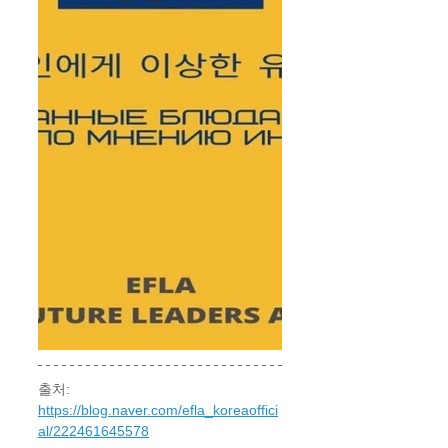
출처:  
https://blog.naver.com/efla_koreaoffici
al/222461645578