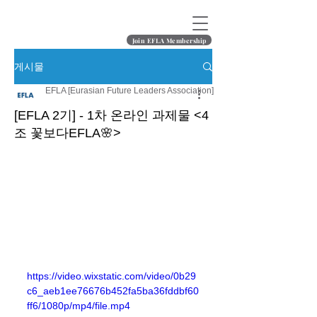
Join EFLA Membership
게시물
EFLA [Eurasian Future Leaders Association]
[EFLA 2기] - 1차 온라인 과제물 <4
조 꽃보다EFLA🌸>
https://video.wixstatic.com/video/0b29
c6_aeb1ee76676b452fa5ba36fddbf60
ff6/1080p/mp4/file.mp4