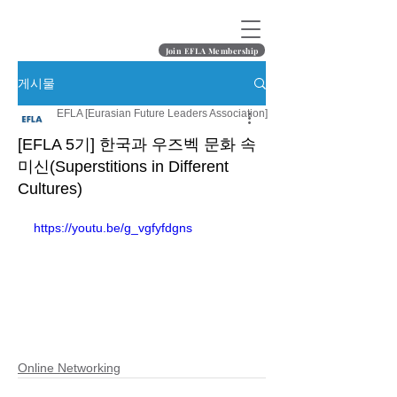
Join EFLA Membership
게시물
EFLA [Eurasian Future Leaders Association]
[EFLA 5기] 한국과 우즈벡 문화 속
미신(Superstitions in Different
Сultures)
https://youtu.be/g_vgfyfdgns
Online Networking