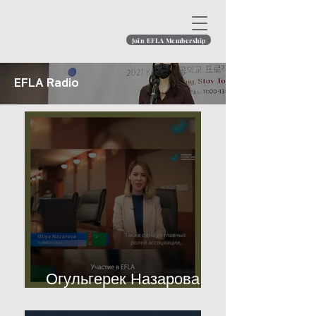
Join EFLA Membership
EFLA Radio
Огульгерек Назарова из
Туркменистана