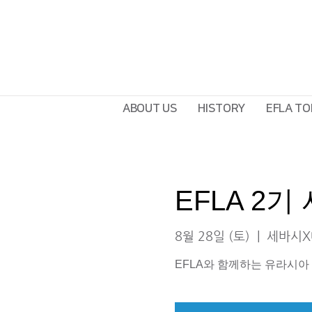
ABOUT US
HISTORY
EFLA TO
EFLA 2
8월 28일 (토)
  |  
세바시X