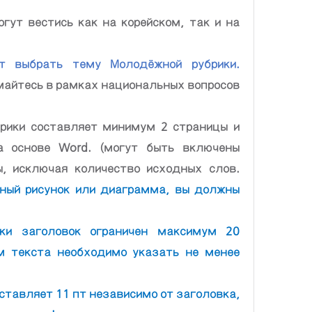
ут вестись как на корейском, так и на 
Автор свободно может выбрать тему Молодёжной рубрики. 
майтесь в рамках национальных вопросов 
ики составляет минимум 2 страницы и 
 основе Word. (могут быть включены 
изображения и диаграммы, исключая количество исходных слов. 
ный рисунок или диаграмма, вы должны 
ки заголовок ограничен максимум 20 
м текста необходимо указать не менее 
ставляет 11 пт независимо от заголовка, 