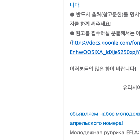
니다.
● 반드시 출처(참고문헌)를 명시
자를 함께 써주세요! 
● 원고를 접수하실 분들께서는 
(
https://docs.google.com/
EnhwOO5IXA_IdXjeS250xpjYrJ
여러분들의 많은 참여 바랍니다!
유라시아
объявляем набор молодежная 
апрельского номера!
Молодежная рубрика EFLA: E