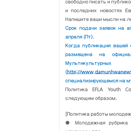
свободно писать и публико
и последних новостях Ев
Напишите ваши мысли на л
Срок подачи заявок на ап
апреля (Пт).
Когда публикация вашей 
размещена на официа
Мультикультурны
(
http://www.damunhwanews.
специализирующемся на м
Политика EFLA Youth Col
следующим образом.
[Политика работы молодежн
● Молодежная рубрика 