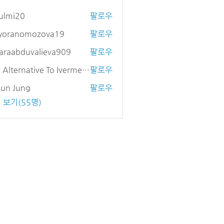
ulmi20
팔로우
20
yyoranomozova19
팔로우
anomozova19
araabduvalieva909
팔로우
bduvalieva909
Otc Alternative To Ivermectin
팔로우
eun Jung
팔로우
 보기(55명)