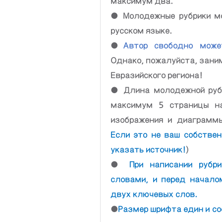
максимум два.
● Молодежные рубрики мог
русском языке.
●
Однако, пожалуйста, зани
Евразийского региона!
● Длина молодежной рубр
максимум 5 страницы на
Если это не ваш собствен
указать источник!
)
●
При написании рубри
словами, и перед начало
двух ключевых слов.
●
Размер шрифта един и со