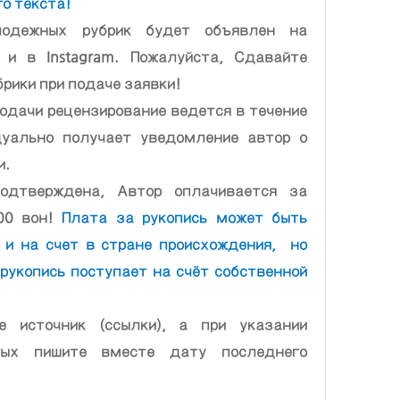
о текста!
дежных рубрик будет объявлен на 
и в Instagram. Пожалуйста, Сдавайте 
рики при подаче заявки!
одачи рецензирование ведется в течение 
уально получает уведомление автор о 
и.
дтверждена, Автор оплачивается за 
00 вон! 
Плата за рукопись может быть 
и на счет в стране происхождения,  но  
рукопись поступает на счёт собственной 
источник (ссылки), а при указании 
ных пишите вместе дату последнего 