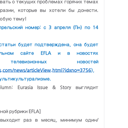
вать о текущих проблемах горячих темах 
разии, которые вы хотели бы донести. 
юбую тему!
рельский номер: с 3 апреля (Пн) по 14 
статьи будет подтверждена, она будет 
льном сайте EFLA и в новостях 
х телевизионных новостей 
com/news/articleView.html?idxno=3756
), 
ультикультурализме.
umn: Eurasia Issue & Story выглядит 
ой рубрики EFLA]
выходит раз в месяц, минимум один/