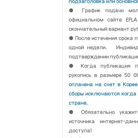
подзаголовка или основног
● График подачи моло
официальном сайте EFLA 
окончательный вариант руб
● После истечения срока п
одной недели.   Индивид
подтверждении публикаци
● Когда публикация по
рукопись в размере 50 0
оплачена на счет в Корее 
сборы исключаются когда 
стране. 
● Обязательно укажите 
источника интернет-дан
доступа!