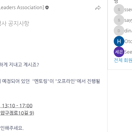
명
Leaders Association]
sse
sseulmi
sa
 행사 공지사항
sayyor
din
dinaraa
Se
전체 회원
강하게 지내고 계시죠?
에 예정되어 있던  "멘토링"이 "오프라인"에서 진행될 
13:10 - 17:00
 압구정로10길 9)
확인해주세요.