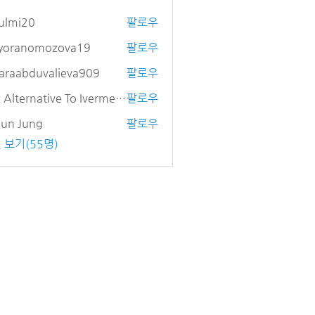
ulmi20
팔로우
20
yyoranomozova19
팔로우
anomozova19
araabduvalieva909
팔로우
bduvalieva909
Otc Alternative To Ivermectin
팔로우
eun Jung
팔로우
 보기(55명)