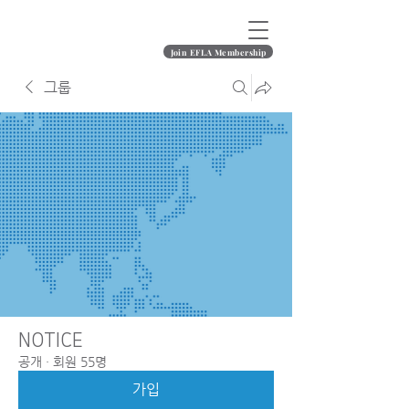
Join EFLA Membership
그룹
NOTICE
공개
·
회원 55명
가입