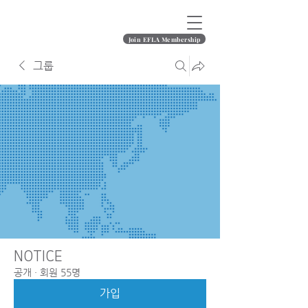
Join EFLA Membership
그룹
NOTICE
공개
·
회원 55명
가입