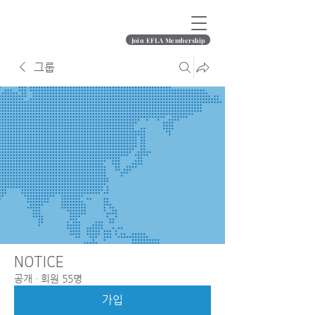
Join EFLA Membership
그룹
NOTICE
공개
·
회원 55명
가입