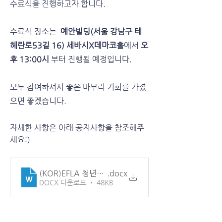
수료식을 진행하고자 합니다.
수료식 장소는 
 예안빌딩(서울 강남구 테
헤란로53길 16) 세바시X데마코홀
에서 
오
후 13:00시
 부터 진행될 예정입니다.
모두 참여하셔서 좋은 마무리 기회를 가졌
으면 좋겠습니다.
자세한 사항은 아래 공지사항을 참조해주
세요:)
(KOR)EFLA 청년외교단 수료식 공지사항(221201)
.docx
DOCX 다운로드 • 48KB