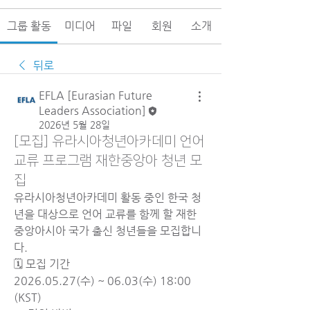
그룹 활동
미디어
파일
회원
소개
뒤로
EFLA [Eurasian Future
Leaders Association]
2026년 5월 28일
[모집] 유라시아청년아카데미 언어
교류 프로그램 재한중앙아 청년 모
집
유라시아청년아카데미 활동 중인 한국 청
년을 대상으로 언어 교류를 함께 할 재한 
중앙아시아 국가 출신 청년들을 모집합니
다.
🗓️ 모집 기간
2026.05.27(수) ~ 06.03(수) 18:00 
(KST)