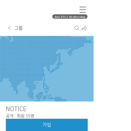
Join EFLA Membership
그룹
NOTICE
공개
·
회원 55명
가입