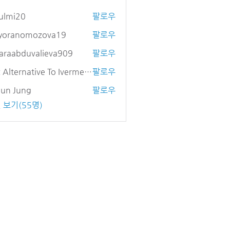
ulmi20
팔로우
20
yyoranomozova19
팔로우
anomozova19
araabduvalieva909
팔로우
bduvalieva909
Otc Alternative To Ivermectin
팔로우
eun Jung
팔로우
 보기(55명)