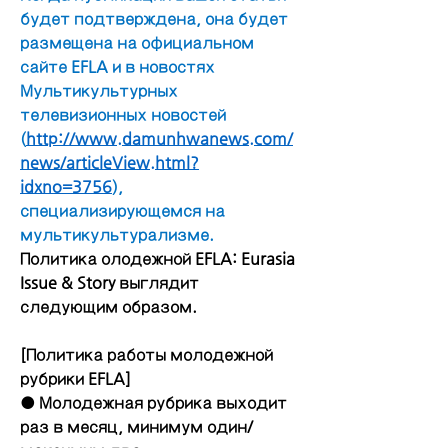
будет подтверждена, она будет 
размещена на официальном 
сайте EFLA и в новостях 
Мультикультурных 
телевизионных новостей 
(
http://www.damunhwanews.com/
news/articleView.html?
idxno=3756
), 
специализирующемся на 
мультикультурализме.
Политика олодежной EFLA: Eurasia 
Issue & Story выглядит 
следующим образом.
[Политика работы молодежной 
рубрики EFLA]
● Молодежная рубрика выходит 
раз в месяц, минимум один/