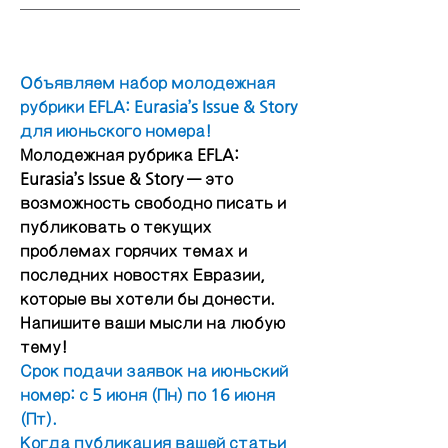
Oбъявляем набор молодежная 
рубрики EFLA: Eurasia’s Issue & Story 
для июньского номера!
Молодежная рубрика EFLA: 
Eurasia’s Issue & Story — это 
возможность свободно писать и 
публиковать о текущих 
проблемах горячих темах и 
последних новостях Евразии, 
которые вы хотели бы донести. 
Напишите ваши мысли на любую 
тему!
Срок подачи заявок на июньский 
номер: с 5 июня (Пн) по 16 июня 
(Пт).
Когда публикация вашей статьи 