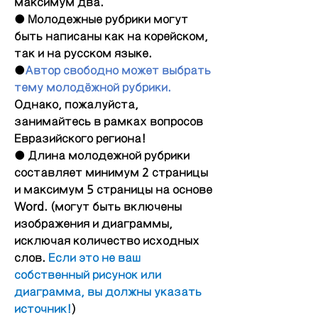
максимум два.
● Молодежные рубрики могут 
быть написаны как на корейском, 
так и на русском языке.
●
Автор свободно может выбрать 
тему молодёжной рубрики. 
Однако, пожалуйста, 
занимайтесь в рамках вопросов 
Евразийского региона!
● Длина молодежной рубрики 
составляет минимум 2 страницы 
и максимум 5 страницы на основе 
Word. (могут быть включены 
изображения и диаграммы, 
исключая количество исходных 
слов. 
Если это не ваш 
собственный рисунок или 
диаграмма, вы должны указать 
источник!
)