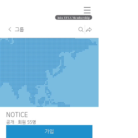
Join EFLA Membership
그룹
NOTICE
공개
·
회원 55명
가입