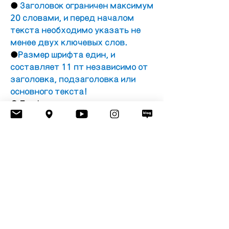
●
Заголовок ограничен максимум 
20 словами, и перед началом 
текста необходимо указать не 
менее двух ключевых слов.
●
Размер шрифта един, и 
составляет 11 пт независимо от 
заголовка, подзаголовка или 
основного текста!
● График подачи молодежных 
рубрик будет объявлен на 
официальном сайте EFLA и в 
Instagram. Пожалуйста, Сдавайте 
окончательный вариант рубрики 
при подаче заявки!
● После истечения срока подачи 
рецензирование ведется в 
течение одной недели.   
Индивидуально получает 
уведомление автор о 