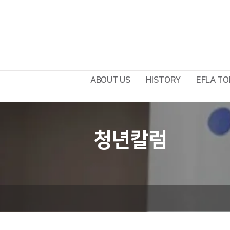
ABOUT US
HISTORY
EFLA TO
청년칼럼