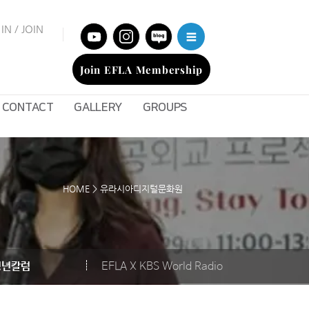
IN / JOIN
Join EFLA Membership
CONTACT
GALLERY
GROUPS
HOME > 유라시아디지털문화원
청년칼럼
EFLA X KBS World Radio