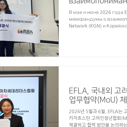
взаимопониман
организациями 
В мае и июне 2026 года 
рубежом.
меморандумы о взаимопо
Network (KGN) и Корейс
ассоциацией Казахстан
корейцев (MDK) соответ
официальные встречи дл
сотрудничества. Благод
основу для сотрудничес
молодежными организаци
так и за рубежом, и еще
для создания платформ
сотрудни
EFLA, 국내외 고
업무협약(MoU) 
2026년 5월과 6월, EFLA
카자흐스탄 고려인청년협회(MD
체결하고 협력 방안을 논의하는