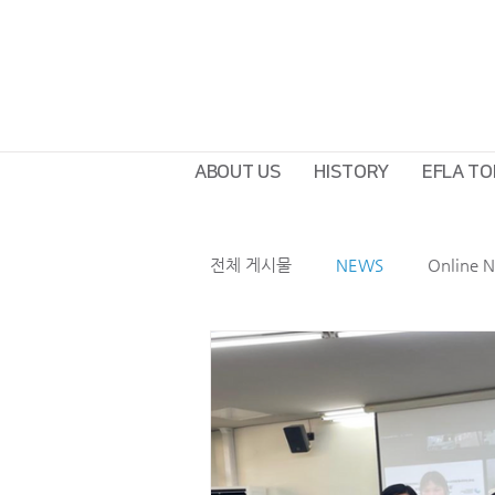
ABOUT US
HISTORY
EFLA TO
전체 게시물
NEWS
Online 