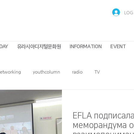
LOG 
DAY
유라시아디지털문화원
INFORMATION
EVENT
Networking
youthcolumn
radio
TV
EFLA подписала
меморандума о