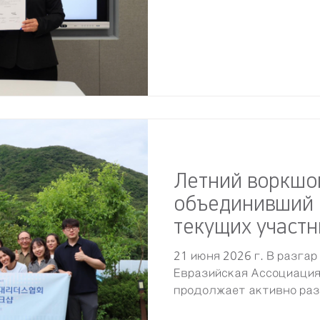
통해 EFLA는 국내외 고려인 
고, 한국과 유라시아를 잇는 
한 네트워크를 더욱 공고히 하였다.
KGN, 국내 한인동포 청년 네트워크 확대 나
일, 유라시아차세대리더스협회(
(KGN)는 서울에서 업무협약식
고려인ㆍ중앙아시아 청년단체 간
진 방안에 대해 논의하였다. 회의에는
미디어커뮤니케이션팀 운영위원,
이사 등 양 기관 관계자들이 참
Летний воркшо
한-유라시아 청년 리더십
объединивший 
текущих участн
21 июня 2026 г. В разгар
Евразийская Ассоциация
продолжает активно ра
экосистему и укреплять