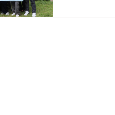
участниками. 21 июня, в 
живописном загородном 
состоялся специальный 
ключевые поколения ассоциации.
Связь поколений EFLA: 
неформальной атмосфер
мероприятии приняли уча
текущие члены ис