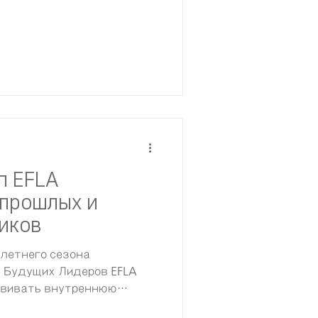
청년단체와의 협력 기반을 확대하
청년 교류ㆍ협력 플랫폼 구축을 위
 2026년 5월 27일 # EFLA x
서 2026년 5월 27
EFLA)와 고려인글로벌네트워크
 및 대면 미팅을 개최하고, 한국ㆍ
 협력 확대와 공동 프로젝트 추
 EFLA 김소연 대표, 송유민
 KGN 채예진 이사장, 박연준
석하였다. 이번 미팅은 양 기관이
п EFLA
прошлых и
иков
 летнего сезона
 Будущих Лидеров EFLA
звивать внутреннюю
 связи между своими