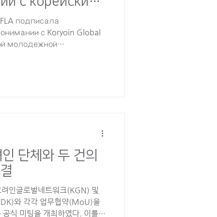
ии с корейскими
в Корее и за
EFLA подписала
нимании с Koryoin Global
кой молодежной
а Молодежное движение
ственно и провела
я обсуждения планов
аря этому EFLA расширила
тва с корейскими
ями как внутри страны,
 больше укрепила свою сеть
ы молодежного обмена и
려인 단체와 두 건의
체결
는 고려인글로벌네트워크(KGN) 및
K)와 각각 업무협약(MoU)을
 공식 미팅을 개최하였다. 이를